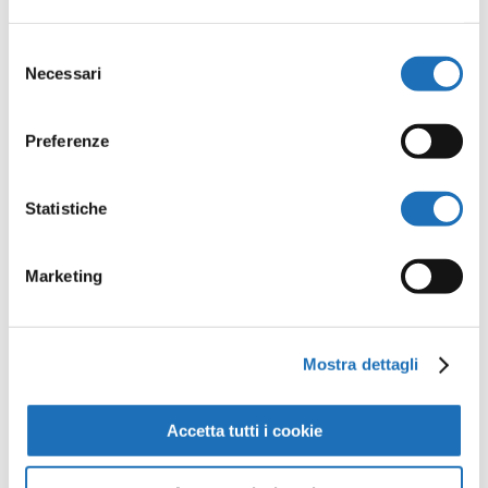
Selezione
Necessari
del
consenso
Preferenze
Statistiche
Marketing
Cesenatico, il mio mare: gli
affreschi di Ido Erani al
Museo della Marineria
Mostra dettagli
Accetta tutti i cookie