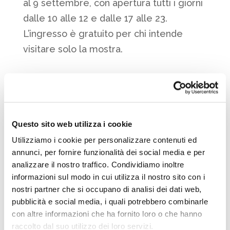
al 9 settembre, con apertura tutti i giorni
dalle 10 alle 12 e dalle 17 alle 23.
L’ingresso è gratuito per chi intende
visitare solo la mostra.
Condividi:
Facebook
Twitter
WhatsApp
Telegram
LinkedIn
Condividi
Questo sito web utilizza i cookie
Utilizziamo i cookie per personalizzare contenuti ed
annunci, per fornire funzionalità dei social media e per
analizzare il nostro traffico. Condividiamo inoltre
Ti potrebbe interessare anche
informazioni sul modo in cui utilizza il nostro sito con i
nostri partner che si occupano di analisi dei dati web,
pubblicità e social media, i quali potrebbero combinarle
con altre informazioni che ha fornito loro o che hanno
raccolto dal suo utilizzo dei loro servizi.