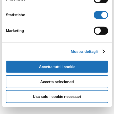
supporto di Gesturist Cesenatico Spa.
Statistiche
La serata e la degustazione è gratuita,
con ingresso al cortile del museo a
Marketing
partire dalle ore 20:45. Si raccomanda di
arrivare per tempo in quanto non è
prevista prenotazione.
Mostra dettagli
Info: infomusei@cesenatico.it – 0547-
Accetta tutti i cookie
79205 – www.museomarineria.eu
Accetta selezionati
Condividi:
Facebook
Twitter
WhatsApp
Telegram
LinkedIn
Condividi
Usa solo i cookie necessari