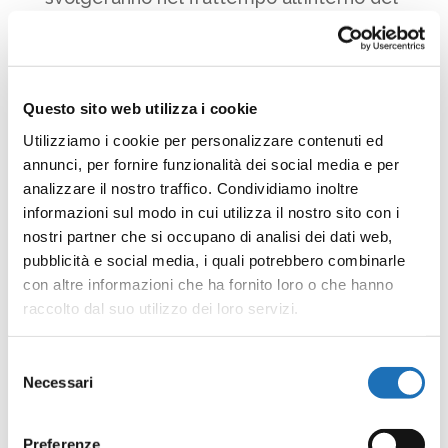
museo dedicate ai bambini saranno
curate da Elisa Mazzoli, la celebre
scrittrice per ragazzi che per l’occasione
Questo sito web utilizza i cookie
tornerà al Museo della Marineria al quale
Utilizziamo i cookie per personalizzare contenuti ed
ha dedicato alcuni libri. La degustazione
annunci, per fornire funzionalità dei social media e per
finale di pesce dell’Adriatico sarà curata
analizzare il nostro traffico. Condividiamo inoltre
dall’associazione “Amici della CCILS”, la
informazioni sul modo in cui utilizza il nostro sito con i
nostri partner che si occupano di analisi dei dati web,
cooperativa sociale che collabora a varie
pubblicità e social media, i quali potrebbero combinarle
attività del museo. La serata si svolge
con altre informazioni che ha fornito loro o che hanno
grazie al contributo di Visit Romagna,
raccolto dal suo utilizzo dei loro servizi.
nell’ambito del progetto “Romagna
Mare”, dedicato alla valorizzazione della
Selezione
Necessari
marineria tradizionale romagnola. Anche
del
consenso
questa attività come tutte le altre del
Preferenze
Museo della Marineria si svolge con il