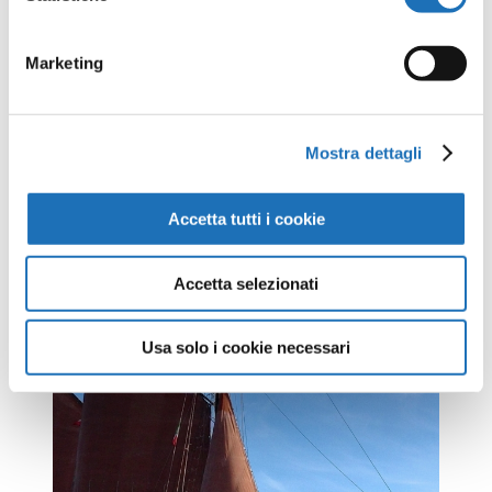
Marketing
Mostra dettagli
Accetta tutti i cookie
Accetta selezionati
Laboratori estivi al Museo
della Marineria
Usa solo i cookie necessari