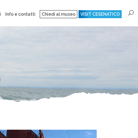
i
Info e contatti
Chiedi al museo
VISIT CESENATICO