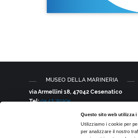
MUSEO DELLA MARINERIA
via Armellini 18, 47042 Cesenatico
Tel:
0547 79205
E-mail:
Questo sito web utilizza i
infomusei@comune.cesenatico.fc.it
Utilizziamo i cookie per pe
PEC:
cesenatico@cert.provincia.fc.it
per analizzare il nostro tra
Partita IVA e Cod. Fiscale
: