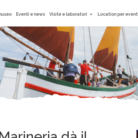
 museo
Eventi e news
Visite e laboratori
Location per event
Marineria dà il