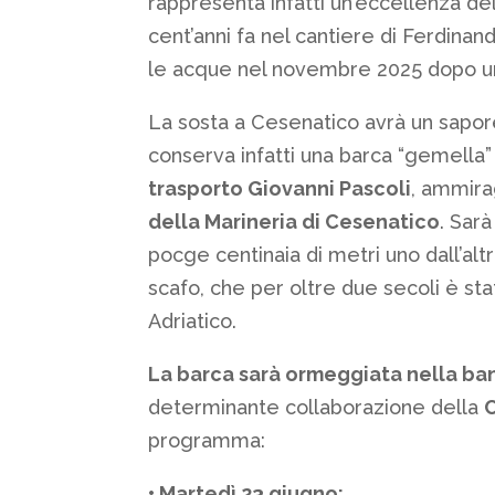
rappresenta infatti un’eccellenza del
cent’anni fa nel cantiere di Ferdinan
le acque nel novembre 2025 dopo un
La sosta a Cesenatico avrà un sapore
conserva infatti una barca “gemella”
trasporto Giovanni Pascoli
, ammira
della Marineria di Cesenatico
. Sar
pocge centinaia di metri uno dall’altr
scafo, che per oltre due secoli è stat
Adriatico.
La barca sarà ormeggiata nella ban
determinante collaborazione della
C
programma:
• Martedì 23 giugno: