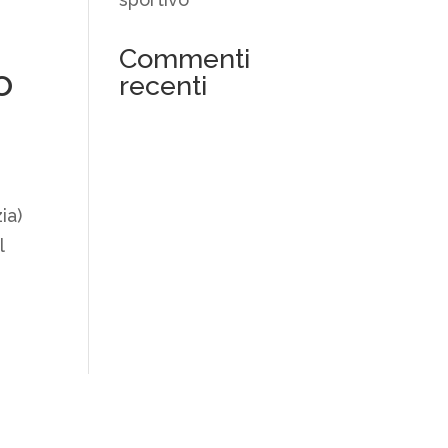
Commenti
o
recenti
ia)
l