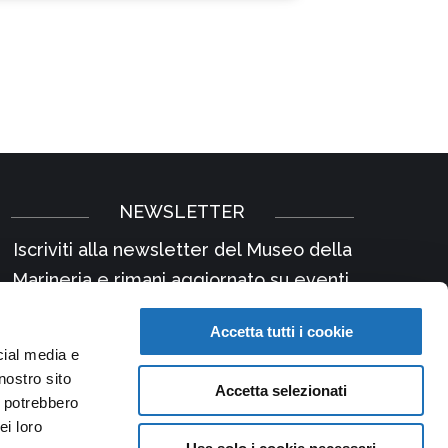
NEWSLETTER
Iscriviti alla newsletter del Museo della
Marineria e rimani aggiornato su eventi,
iniziative e news.
Accetta tutti i cookie
Iscriviti
cial media e
nostro sito
Accetta selezionati
i potrebbero
ei loro