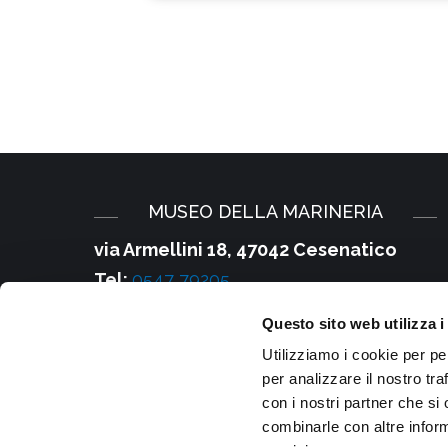
MUSEO DELLA MARINERIA
via Armellini 18, 47042 Cesenatico
Tel:
0547 79205
E-mail:
Questo sito web utilizza i
infomusei@comune.cesenatico.fc.it
Utilizziamo i cookie per pe
PEC:
cesenatico@cert.provincia.fc.it
per analizzare il nostro tra
Partita IVA e Cod. Fiscale
:
con i nostri partner che si
combinarle con altre inform
00220600407