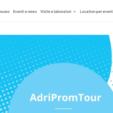
 museo
Eventi e news
Visite e laboratori
Location per event