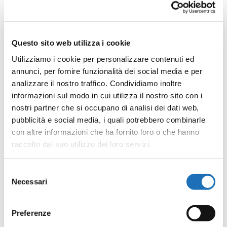
Articoli recenti
Questo sito web utilizza i cookie
Laboratori estivi al Museo della Marineria
Utilizziamo i cookie per personalizzare contenuti ed
Il Museo della Marineria dà il bentornato
annunci, per fornire funzionalità dei social media e per
analizzare il nostro traffico. Condividiamo inoltre
al trabaccolo centenario “Il Nuovo
informazioni sul modo in cui utilizza il nostro sito con i
Trionfo”
nostri partner che si occupano di analisi dei dati web,
pubblicità e social media, i quali potrebbero combinarle
Il Museo della Marineria cerca 10 giovani
con altre informazioni che ha fornito loro o che hanno
apprendisti di marineria tradizionale per il
raccolto dal suo utilizzo dei loro servizi.
progetto europeo TRANS MARIS
Cesenatico, il mio mare: gli affreschi di
Selezione
Necessari
del
Ido Erani al Museo della Marineria
consenso
Agostino Straulino. Marinaio, ufficiale,
Preferenze
sportivo