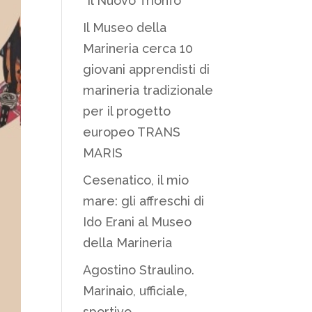
“Il Nuovo Trionfo”
Il Museo della
Marineria cerca 10
giovani apprendisti di
marineria tradizionale
per il progetto
europeo TRANS
MARIS
Cesenatico, il mio
mare: gli affreschi di
Ido Erani al Museo
della Marineria
Agostino Straulino.
Marinaio, ufficiale,
sportivo