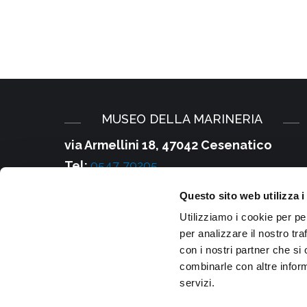
MUSEO DELLA MARINERIA
via Armellini 18, 47042 Cesenatico
Tel:
0547 79205
E-mail:
Questo sito web utilizza i
infomusei@comune.cesenatico.fc.it
Utilizziamo i cookie per pe
PEC:
cesenatico@cert.provincia.fc.it
per analizzare il nostro tra
Partita IVA e Cod. Fiscale
:
con i nostri partner che si
combinarle con altre inform
00220600407
servizi.