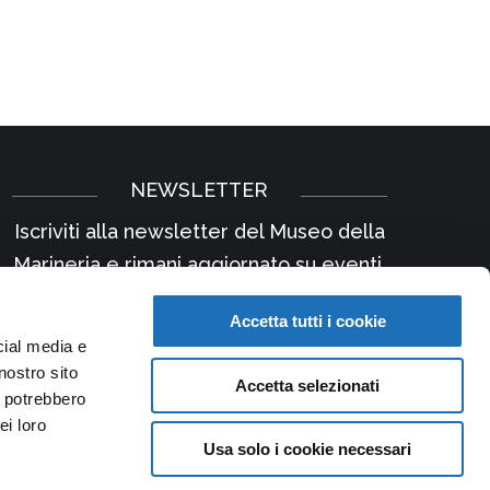
NEWSLETTER
Iscriviti alla newsletter del Museo della
Marineria e rimani aggiornato su eventi,
iniziative e news.
Accetta tutti i cookie
Iscriviti
cial media e
nostro sito
Accetta selezionati
i potrebbero
ei loro
Usa solo i cookie necessari