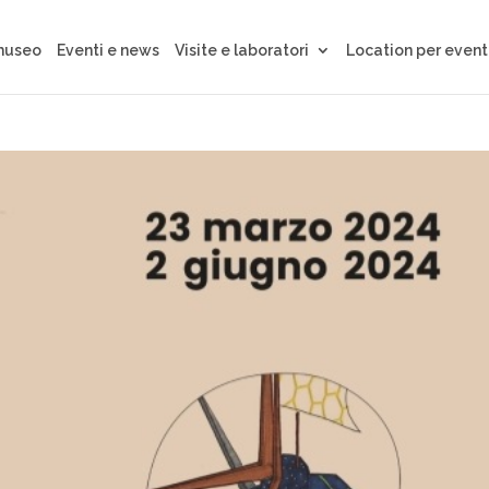
 museo
Eventi e news
Visite e laboratori
Location per event