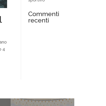
Commenti
l
recenti
tano
o 4