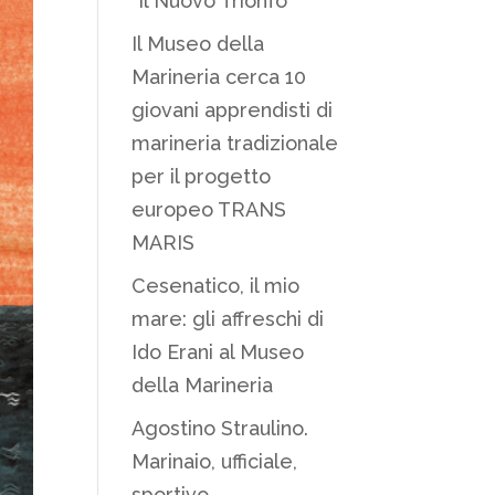
“Il Nuovo Trionfo”
Il Museo della
Marineria cerca 10
giovani apprendisti di
marineria tradizionale
per il progetto
europeo TRANS
MARIS
Cesenatico, il mio
mare: gli affreschi di
Ido Erani al Museo
della Marineria
Agostino Straulino.
Marinaio, ufficiale,
sportivo