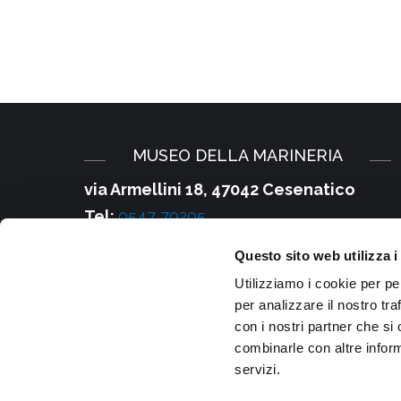
MUSEO DELLA MARINERIA
via Armellini 18, 47042 Cesenatico
Tel:
0547 79205
E-mail:
Questo sito web utilizza i
infomusei@comune.cesenatico.fc.it
Utilizziamo i cookie per pe
PEC:
cesenatico@cert.provincia.fc.it
per analizzare il nostro tra
Partita IVA e Cod. Fiscale
:
con i nostri partner che si
combinarle con altre inform
00220600407
servizi.