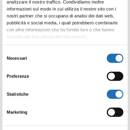
analizzare il nostro traffico. Condividiamo inoltre
informazioni sul modo in cui utilizza il nostro sito con i
nostri partner che si occupano di analisi dei dati web,
pubblicità e social media, i quali potrebbero combinarle
con altre informazioni che ha fornito loro o che hanno
raccolto dal suo utilizzo dei loro servizi.
Selezione
Necessari
Adriatic PortLand: un nuovo progetto europeo
del
per il museo
consenso
da
Redazione
|
Mag 20, 2024
|
News
Preferenze
ADRIATIC PORTLAND è il nome del
nuovo progetto europeo (programma
Statistiche
Interreg Italia-Croazia) al quale il
Comune di Cesenatico sta partecipando
Marketing
attraverso il Museo della Marineria e il
proprio ufficio Progetti Europei. Il