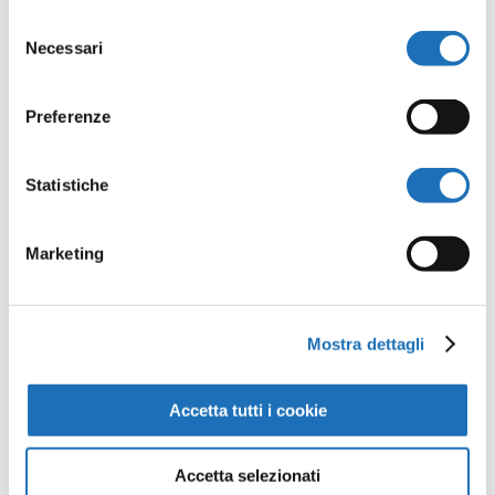
Selezione
La vela al terzo della Romagna dichiarata
Necessari
“patrimonio culturale immateriale”
del
consenso
da
Redazione
|
Mag 14, 2023
|
Eventi
,
News
Preferenze
La Soprintendenza Archeologia, Belle
Arti e Paesaggio per le province di
Statistiche
Ravenna, Forlì-Cesena e Rimini, in
collaborazione con il Comune di
Marketing
Cesenatico, sabato 13 maggio 2023 ha
presentato il riconoscimento
dell’interesse culturale della pratica della
Mostra dettagli
navigazione con...
Accetta tutti i cookie
Accetta selezionati