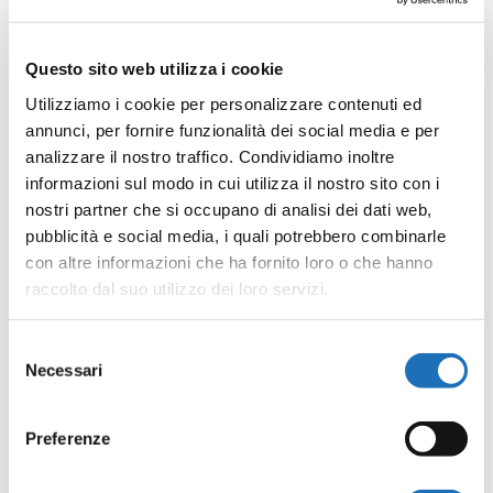
Articoli recenti
Laboratori estivi al Museo della Marineria
Questo sito web utilizza i cookie
Utilizziamo i cookie per personalizzare contenuti ed
Il Museo della Marineria dà il bentornato
annunci, per fornire funzionalità dei social media e per
al trabaccolo centenario “Il Nuovo
analizzare il nostro traffico. Condividiamo inoltre
Trionfo”
informazioni sul modo in cui utilizza il nostro sito con i
nostri partner che si occupano di analisi dei dati web,
Il Museo della Marineria cerca 10 giovani
pubblicità e social media, i quali potrebbero combinarle
apprendisti di marineria tradizionale per il
con altre informazioni che ha fornito loro o che hanno
progetto europeo TRANS MARIS
raccolto dal suo utilizzo dei loro servizi.
Cesenatico, il mio mare: gli affreschi di
Selezione
Ido Erani al Museo della Marineria
Necessari
del
Agostino Straulino. Marinaio, ufficiale,
consenso
sportivo
Preferenze