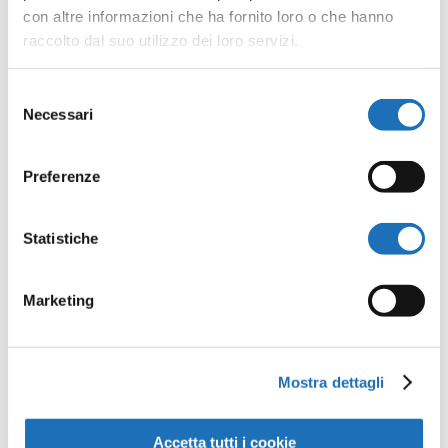
con altre informazioni che ha fornito loro o che hanno
barche tradizionali della Romagna sono
raccolto dal suo utilizzo dei loro servizi.
al...
Selezione
Necessari
del
consenso
Preferenze
Statistiche
Marketing
Mostra dettagli
Accetta tutti i cookie