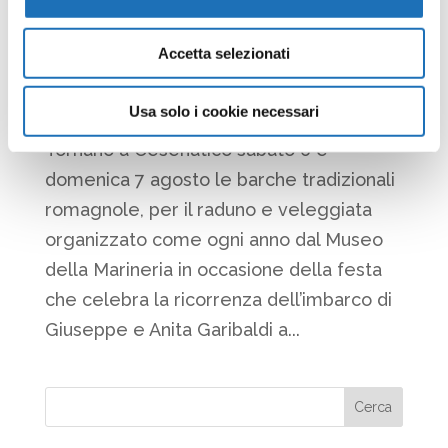
Accetta selezionati
Torna il raduno di barche tradizionali per la Festa
di Garibaldi
da
Redazione
|
Ago 5, 2022
|
Eventi
,
News
Usa solo i cookie necessari
​Tornano a Cesenatico sabato 6 e
domenica 7 agosto le barche tradizionali
romagnole, per il raduno e veleggiata
organizzato come ogni anno dal Museo
della Marineria in occasione della festa
che celebra la ricorrenza dell’imbarco di
Giuseppe e Anita Garibaldi a...