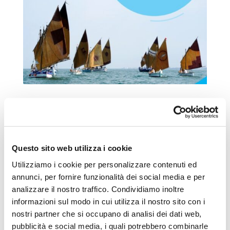
Festa della vela al terzo della Romagna –
evento progetto europeo AdriPromTur
da
Redazione
|
Mag 9, 2023
|
Eventi
,
News
Questo sito web utilizza i cookie
Tre giorni dedicati alla vela al terzo e
alle barche tradizionali dell’Adriatico
Utilizziamo i cookie per personalizzare contenuti ed
annunci, per fornire funzionalità dei social media e per
come patrimonio culturale materiale e
analizzare il nostro traffico. Condividiamo inoltre
immateriale da salvaguardare e
informazioni sul modo in cui utilizza il nostro sito con i
opportunità per un turismo consapevole
nostri partner che si occupano di analisi dei dati web,
e sostenibile. La vela al terzo e le
pubblicità e social media, i quali potrebbero combinarle